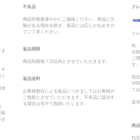
不良品
ク
。
商品到着後速やかにご連絡ください。商品に欠
陥がある場合を除き、返品には応じかねますの
でご了承ください。
ク
尚
返品期限
しま
分
ご
商品到着後７日以内とさせていただきます。
す
・キ
絡く
現在
返品送料
VI
料金
て
お客様都合による返品につきましてはお客様の
ご負担とさせていただきます。不良品に該当す
是
る場合は当方で負担いたします。
否
受取
つき
商
代