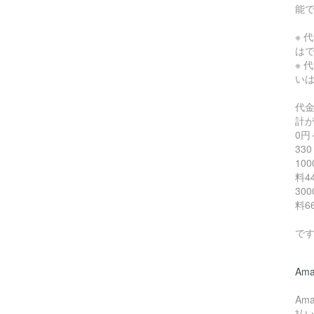
能
※ 
は
※ 
い
代
計
0円
330
10
料4
30
料6
で
Ama
Am
払