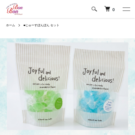
0
ホーム
■じゅーすぼんぼん セット